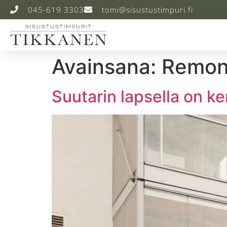
045-619 3303
tomi@sisustustimpuri.fi
Avainsana:
Remont
Suutarin lapsella on k