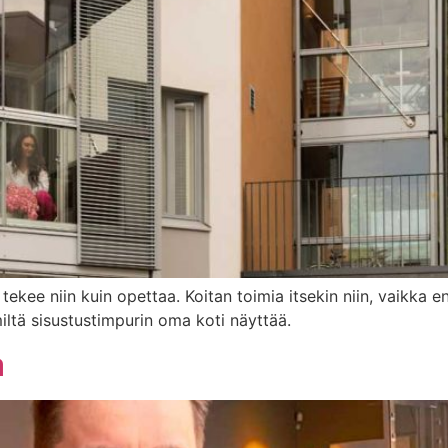
 tekee niin kuin opettaa. Koitan toimia itsekin niin, vaikka
iltä sisustustimpurin oma koti näyttää.
a