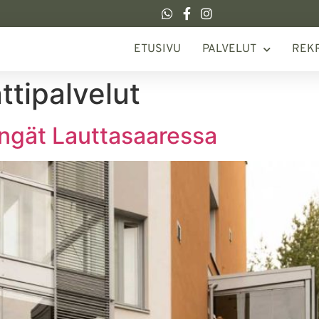
ETUSIVU
PALVELUT
REK
tipalvelut
engät Lauttasaaressa