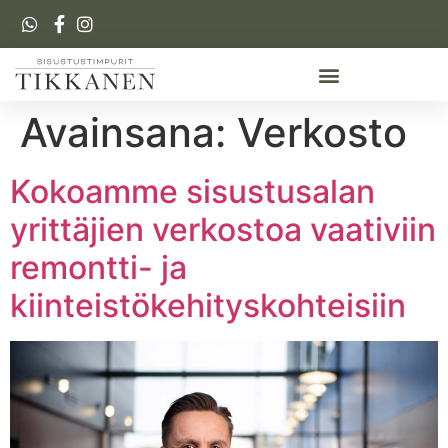
Avainsana:
Verkosto
Kokoamme sisustusalan
yrittäjien verkostoa vaativiin
remontti- ja
kiinteistökehityskohteisiin