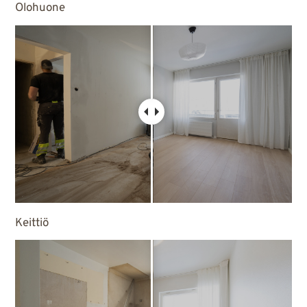
Olohuone
Keittiö