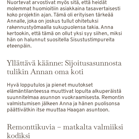
Nuortevat arvostivat myös sitä, että heidät
molemmat huomioitiin asiakkaina tasavertaisesti
koko projektin ajan. Tämä oli erityisen tärkeää
Annalle, joka on joskus tullut ohitetuksi
rakennustyömaalla sukupuolensa takia. Anna
kertookin, että tämä on ollut yksi syy siihen, miksi
hän on halunnut suositella Sisustustimpureita
eteenpäin.
Yllättävä käänne: Sijoitusasunnosta
tulikin Annan oma koti
Hyvä lopputulos ja pienet muutokset
elämäntilanteessa muuttivat lopulta alkuperäistä
suunnitelmaa asunnon vuokraamisesta. Remontin
valmistumisen jälkeen Anna ja hänen puolisonsa
päättivätkin itse muuttaa Haagan asuntoon.
Remonttikuvia – matkalta valmiiksi
kodiksi