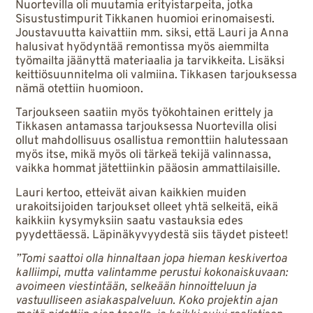
Nuortevilla oli muutamia erityistarpeita, jotka
Sisustustimpurit Tikkanen huomioi erinomaisesti.
Joustavuutta kaivattiin mm. siksi, että Lauri ja Anna
halusivat hyödyntää remontissa myös aiemmilta
työmailta jäänyttä materiaalia ja tarvikkeita. Lisäksi
keittiösuunnitelma oli valmiina. Tikkasen tarjouksessa
nämä otettiin huomioon.
Tarjoukseen saatiin myös työkohtainen erittely ja
Tikkasen antamassa tarjouksessa Nuortevilla olisi
ollut mahdollisuus osallistua remonttiin halutessaan
myös itse, mikä myös oli tärkeä tekijä valinnassa,
vaikka hommat jätettiinkin pääosin ammattilaisille.
Lauri kertoo, etteivät aivan kaikkien muiden
urakoitsijoiden tarjoukset olleet yhtä selkeitä, eikä
kaikkiin kysymyksiin saatu vastauksia edes
pyydettäessä. Läpinäkyvyydestä siis täydet pisteet!
”Tomi saattoi olla hinnaltaan jopa hieman keskivertoa
kalliimpi, mutta valintamme perustui kokonaiskuvaan:
avoimeen viestintään, selkeään hinnoitteluun ja
vastuulliseen asiakaspalveluun. Koko projektin ajan