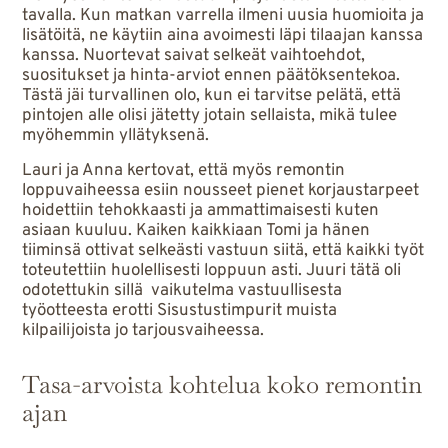
tavalla. Kun matkan varrella ilmeni uusia huomioita ja
lisätöitä, ne käytiin aina avoimesti läpi tilaajan kanssa
kanssa. Nuortevat saivat selkeät vaihtoehdot,
suositukset ja hinta-arviot ennen päätöksentekoa.
Tästä jäi turvallinen olo, kun ei tarvitse pelätä, että
pintojen alle olisi jätetty jotain sellaista, mikä tulee
myöhemmin yllätyksenä.
Lauri ja Anna kertovat, että myös remontin
loppuvaiheessa esiin nousseet pienet korjaustarpeet
hoidettiin tehokkaasti ja ammattimaisesti kuten
asiaan kuuluu. Kaiken kaikkiaan Tomi ja hänen
tiiminsä ottivat selkeästi vastuun siitä, että kaikki työt
toteutettiin huolellisesti loppuun asti. Juuri tätä oli
odotettukin sillä vaikutelma vastuullisesta
työotteesta erotti Sisustustimpurit muista
kilpailijoista jo tarjousvaiheessa.
Tasa-arvoista kohtelua koko remontin
ajan