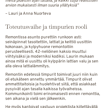
meitä pidettiin ajan tasalla, ja kaikki sujui realistisen
arvion mukaisesti ilman suuria yllätyksiä”
– Lauri ja Anna Nuorteva
Toteutusvaihe ja timpurien rooli
Remontissa asunto purettiin runkoon asti:
seinäpinnat tasoitettiin, lattiat ja keittiö uusittiin
kokonaan, ja kylpyhuone remontoitiin
perusteellisesti. 42-neliöinen kaksio muuttui
viihtyisäksi ja moderniksi kodiksi. Laurin mukaan
ainoa mitä ei uusittu oli kylppärin lattian valu ja sen
alla oleva lattialämmitys.
Remontin edetessä timpurit toimivat juuri niin kuin
oli etukäteen annettu ymmärtää. Timpurit olivat
ammattitaitoisia ja huolehtivat siitä, että asiakkaat
pysyivät ajan tasalla kaikissa työvaiheissa.
Kommunikointi toimi erinomaisesti ennen remonttia,
sen aikana ja vielä sen jälkeenkin.
He myös kantoivat vastuun projektista kiitettävällä